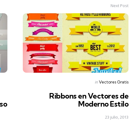
Next Post
Posted
in
Vectores Gratis
in
Ribbons en Vectores de
oso
Moderno Estilo
23 julio, 2013