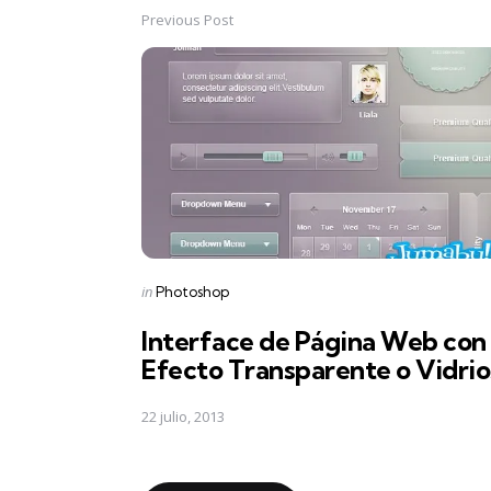
Previous Post
Post
navigation
Posted
in
Photoshop
in
Interface de Página Web con
Efecto Transparente o Vidri
22 julio, 2013