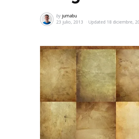
Posted
by
jumabu
23 julio, 2013
Updated
18 diciembre, 2
by