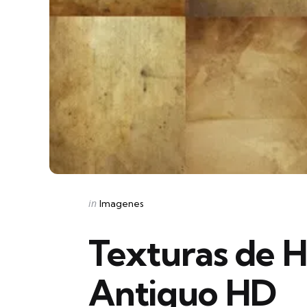
Categories
Posted
in
Imagenes
in
Texturas de H
Antiguo HD