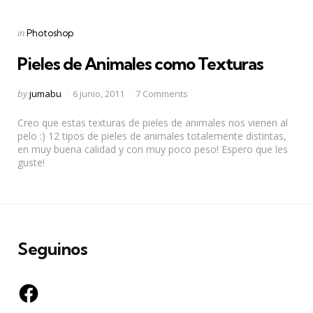
Categories
Posted
in
Photoshop
in
Pieles de Animales como Texturas
Posted
by
jumabu
6 junio, 2011
7 Comments
by
Creo que estas texturas de pieles de animales nos vienen al
pelo :) 12 tipos de pieles de animales totalemente distintas,
en muy buena calidad y con muy poco peso! Espero que les
guste!
Seguinos
Facebook