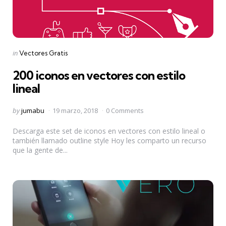
Categories
Posted
in
Vectores Gratis
in
200 iconos en vectores con estilo
lineal
Posted
by
jumabu
19 marzo, 2018
0 Comments
by
Descarga este set de iconos en vectores con estilo lineal o
también llamado outline style Hoy les comparto un recurso
que la gente de...