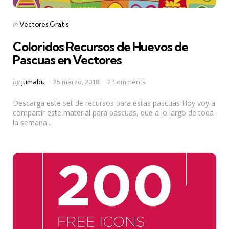
Categories
Posted
in
Vectores Gratis
in
Coloridos Recursos de Huevos de
Pascuas en Vectores
Posted
by
jumabu
25 marzo, 2018
2 Comments
by
Descarga este set de recursos para estas pascuas Hoy voy a
compartir este material para pascuas, que a lo largo de toda
la semana...