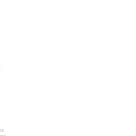
os
ara