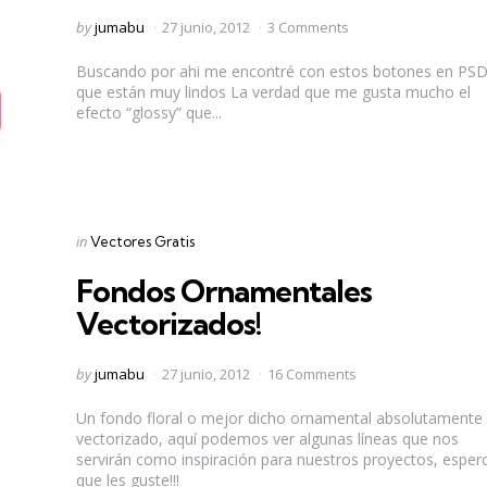
Posted
by
jumabu
27 junio, 2012
3 Comments
by
Buscando por ahi me encontré con estos botones en PS
que están muy lindos La verdad que me gusta mucho el
efecto “glossy” que...
Categories
Posted
in
Vectores Gratis
in
Fondos Ornamentales
Vectorizados!
Posted
by
jumabu
27 junio, 2012
16 Comments
by
Un fondo floral o mejor dicho ornamental absolutamente
vectorizado, aquí podemos ver algunas líneas que nos
servirán como inspiración para nuestros proyectos, esper
que les guste!!!