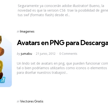
by
Seguramente ya conocerán adobe illustrator! Bueno, la
novedad es que la version CS6 trae la posibilidad de gene
tus swf (formato flash) desde el...
Categories
Posted
in
Imagenes
in
Avatars en PNG para Descarga
Posted
by
jumabu
21 junio, 2012
0 Comments
by
Un lindo set de avatars en png, que pueden funcionar co
tal o bien podríamos utilizarlos como iconos o elementos
para diseñar nuestros trabajos!...
Categories
Posted
in
Vectores Gratis
in