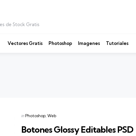
es de Stock Gratis
Vectores Gratis
Photoshop
Imagenes
Tutoriales
Categories
Posted
in
Photoshop
Web
in
Botones Glossy Editables PSD