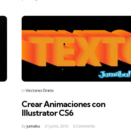
Categories
Posted
in
Vectores Gratis
in
Crear Animaciones con
Illustrator CS6
Posted
by
jumabu
21 junio, 2012
6 Comments