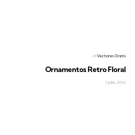
Posted
in
Vectores Gratis
in
Ornamentos Retro Floral
1 julio, 2012