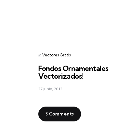
Posted
in
Vectores Gratis
in
Fondos Ornamentales
Vectorizados!
27 junio, 2012
3 Comments