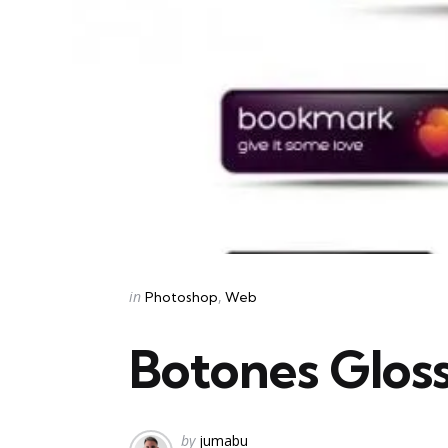
Categories
Posted
in
Photoshop
Web
in
Botones Gloss
Posted
by
jumabu