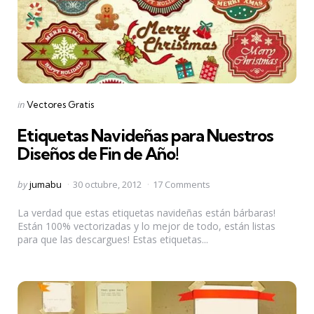
Categories
Posted
in
Vectores Gratis
in
Etiquetas Navideñas para Nuestros
Diseños de Fin de Año!
Posted
by
jumabu
30 octubre, 2012
17 Comments
by
La verdad que estas etiquetas navideñas están bárbaras!
Están 100% vectorizadas y lo mejor de todo, están listas
para que las descargues! Estas etiquetas...