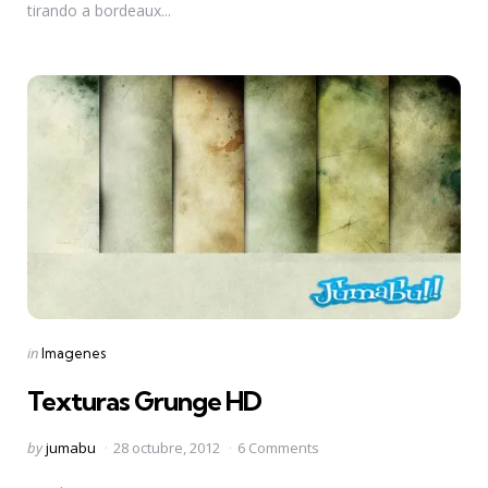
tirando a bordeaux...
Categories
Posted
in
Imagenes
in
Texturas Grunge HD
Posted
by
jumabu
28 octubre, 2012
6 Comments
by