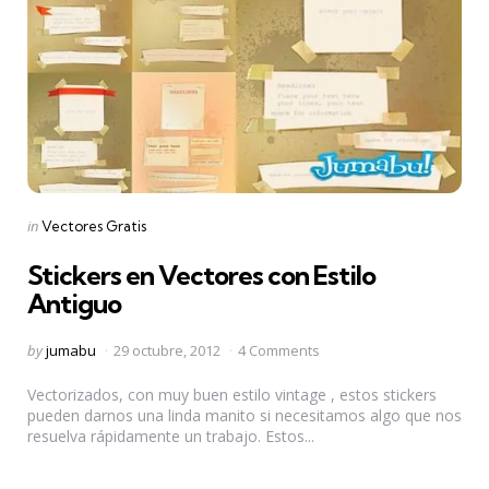
Categories
Posted
in
Vectores Gratis
in
Stickers en Vectores con Estilo
Antiguo
Posted
by
jumabu
29 octubre, 2012
4 Comments
by
Vectorizados, con muy buen estilo vintage , estos stickers
pueden darnos una linda manito si necesitamos algo que nos
resuelva rápidamente un trabajo. Estos...