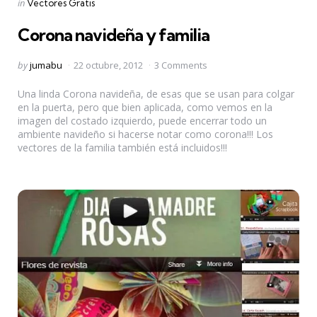
Categories
Posted
in
Vectores Gratis
in
Corona navideña y familia
Posted
by
jumabu
22 octubre, 2012
3 Comments
by
Una linda Corona navideña, de esas que se usan para colgar
en la puerta, pero que bien aplicada, como vemos en la
imagen del costado izquierdo, puede encerrar todo un
ambiente navideño si hacerse notar como corona!!! Los
vectores de la familia también está incluidos!!!