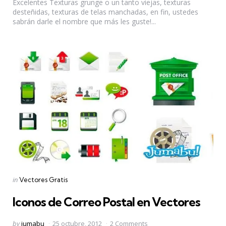
Excelentes Texturas grunge o un tanto viejas, texturas
desteñidas, texturas de telas manchadas, en fin, ustedes
sabrán darle el nombre que más les guste!...
Categories
Posted
in
Vectores Gratis
in
Iconos de Correo Postal en Vectores
Posted
by
jumabu
25 octubre, 2012
2 Comments