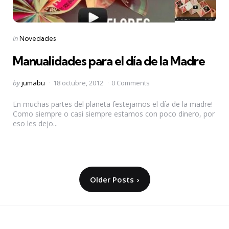
Categories
Posted
in
Novedades
in
Manualidades para el día de la Madre
Posted
by
jumabu
18 octubre, 2012
0 Comments
by
En muchas partes del planeta festejamos el día de la madre!
Como siempre o casi siempre estamos con poco dinero, por
eso les dejo...
Paginación
Older Posts
de
entradas