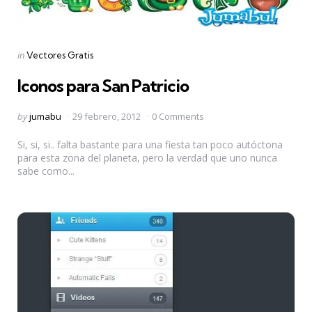
Categories
Posted
in
Vectores Gratis
in
Iconos para San Patricio
Posted
by
jumabu
29 febrero, 2012
0 Comments
by
Si, si, si.. falta bastante para una fiesta tan poco autóctona
para esta zona del planeta, pero la verdad que uno nunca
sabe como...