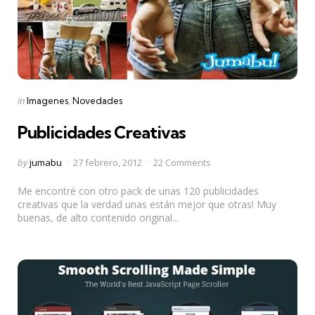
Categories
Posted
in
Imagenes
Novedades
in
Publicidades Creativas
Posted
by
jumabu
27 febrero, 2012
22 Comments
by
Me encontré con otro pack de unas 120 publicidades
creativas que la verdad unas están mejor que otras! Muy
buenas, de alto contenido original...