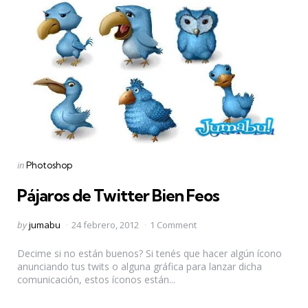
Categories
Posted
in
Photoshop
in
Pájaros de Twitter Bien Feos
Posted
by
jumabu
24 febrero, 2012
1 Comment
by
Decime si no están buenos? Si tenés que hacer algún ícono
anunciando tus twits o alguna gráfica para lanzar dicha
comunicación, estos íconos están...