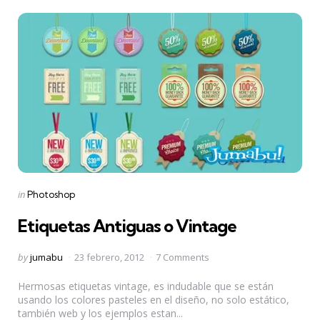
Categories
Posted
in
Photoshop
in
Etiquetas Antiguas o Vintage
Posted
by
jumabu
23 febrero, 2012
7 Comments
by
Hermosas etiquetas vintage, es indudable que se están
usando los colores pasteles en el diseño, no solo estático,
también web y los ejemplos estan...