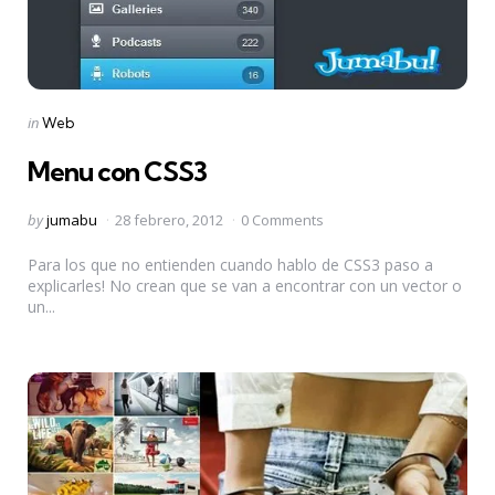
Categories
Posted
in
Web
in
Menu con CSS3
Posted
by
jumabu
28 febrero, 2012
0 Comments
by
Para los que no entienden cuando hablo de CSS3 paso a
explicarles! No crean que se van a encontrar con un vector o
un...