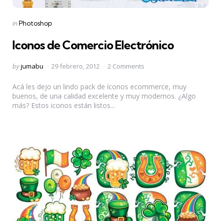
Categories
Posted
in
Photoshop
in
Iconos de Comercio Electrónico
Posted
by
jumabu
29 febrero, 2012
2 Comments
by
Acá les dejo un lindo pack de íconos ecommerce, muy
buenos, de una calidad excelente y muy modernos. ¿Algo
más? Estos iconos están listos...