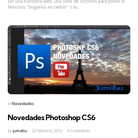
ser una botonera web, una serie de sectores para poner el
famosos “Seguinos en twitter” o lo...
Categories
Posted
in
Novedades
in
Novedades Photoshop CS6
Posted
by
jumabu
22 febrero, 2012
0 Comments
by