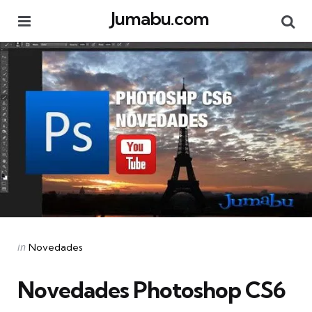
Jumabu.com
Menu
Se
Categories
Posted
in
Novedades
in
Novedades Photoshop CS6