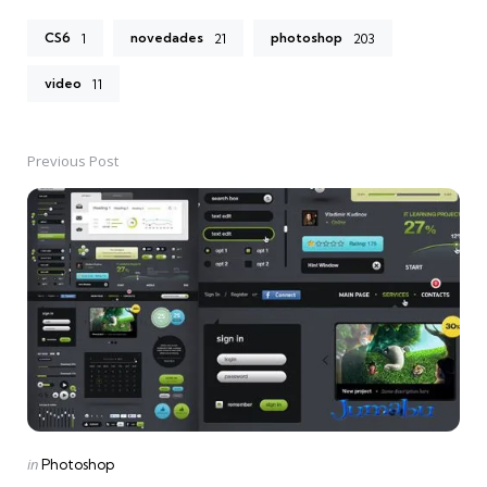
CS6
novedades
photoshop
1
21
203
video
11
Previous Post
Post
navigation
Posted
in
Photoshop
in