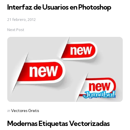
Interfaz de Usuarios en Photoshop
21 febrero, 2012
Next Post
Posted
in
Vectores Gratis
in
Modernas Etiquetas Vectorizadas