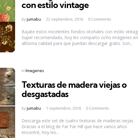
con estilo vintage
Posted
by
jumabu
22 septiembre, 2016
0 Comments
by
Bajate estos excelentes fondos otoñales con estilo vinta
Super recomendado, hoy les comparto ocho imàgenes e
altísima calidad para que puedan descargar gratis. Son...
Categories
Posted
in
Imagenes
in
Texturas de madera viejas o
desgastadas
Posted
by
jumabu
1 septiembre, 2016
0 Comments
by
Descarga este set de cuatro texturas de maderas viejas
Gracias a el blog de Far Far Hill que hace varios años
encontré, hoy les...