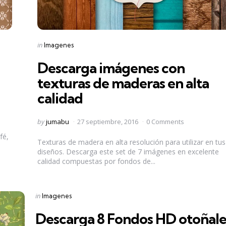
Categories
Posted
in
Imagenes
in
Descarga imágenes con
texturas de maderas en alta
calidad
Posted
by
jumabu
27 septiembre, 2016
0 Comments
by
fé,
Texturas de madera en alta resolución para utilizar en tus
diseños. Descarga este set de 7 imágenes en excelente
calidad compuestas por fondos de...
Categories
Posted
in
Imagenes
in
Descarga 8 Fondos HD otoñale