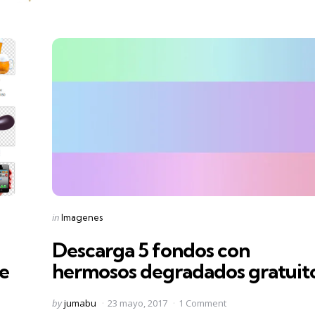
Categories
Posted
in
Imagenes
in
Descarga 5 fondos con
e
hermosos degradados gratuit
Posted
by
jumabu
23 mayo, 2017
1 Comment