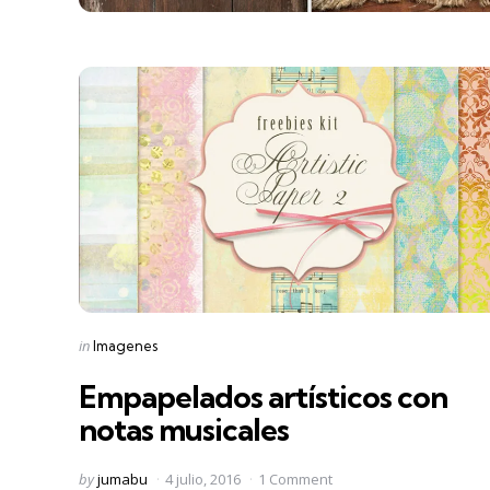
Categories
Posted
in
Imagenes
in
Empapelados artísticos con
notas musicales
Posted
by
jumabu
4 julio, 2016
1 Comment