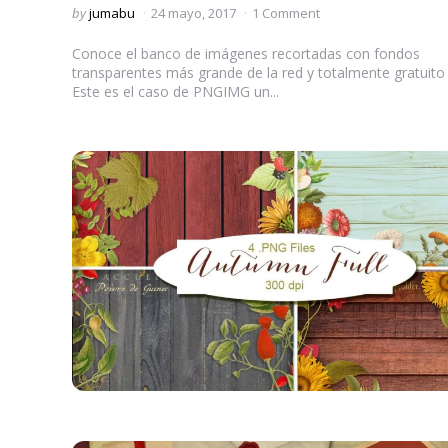
Posted
by
jumabu
24 mayo, 2017
1 Comment
by
Conoce el banco de imágenes recortadas con fondos
transparentes más grande de la red y totalmente gratuito
Este es el caso de PNGIMG un...