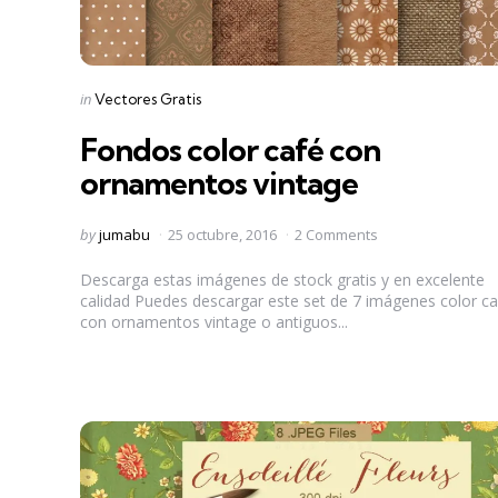
Categories
Posted
in
Vectores Gratis
in
Fondos color café con
ornamentos vintage
Posted
by
jumabu
25 octubre, 2016
2 Comments
by
Descarga estas imágenes de stock gratis y en excelente
calidad Puedes descargar este set de 7 imágenes color ca
con ornamentos vintage o antiguos...