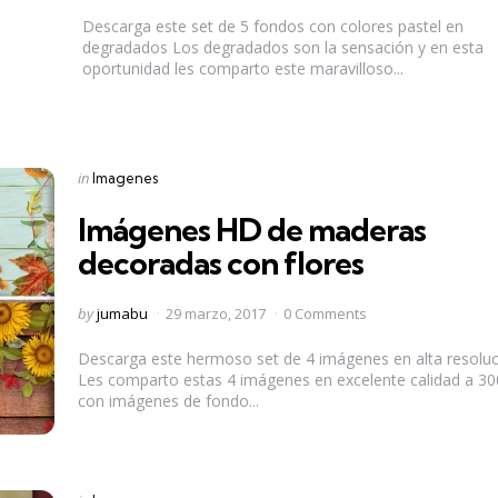
by
Descarga este set de 5 fondos con colores pastel en
degradados Los degradados son la sensación y en esta
oportunidad les comparto este maravilloso...
Categories
Posted
in
Imagenes
in
Imágenes HD de maderas
decoradas con flores
Posted
by
jumabu
29 marzo, 2017
0 Comments
by
Descarga este hermoso set de 4 imágenes en alta resolu
Les comparto estas 4 imágenes en excelente calidad a 30
con imágenes de fondo...
Categories