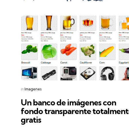
Categories
Posted
in
Imagenes
in
Un banco de imágenes con
fondo transparente totalment
gratis