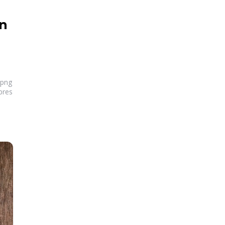
en
 png
bres