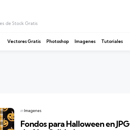
es de Stock Gratis
Vectores Gratis
Photoshop
Imagenes
Tutoriales
Categories
Posted
in
Imagenes
in
Fondos para Halloween en JPG