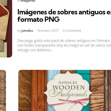
Posted
in
Imagenes
in
Imágenes de sobres antiguos 
formato PNG
Posted
by
jumabu
10 enero, 2017
0 Comments
by
Descarga gratis este pack de sobres antiguos en formato
con fondo transparente Hoy les traigo un set de varios so
vintage con distintos...