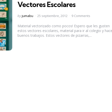
Vectores Escolares
Posted
by
jumabu
25 septiembre, 2012
9 Comments
by
Material vectorizado como pocos! Espero que les gusten
estos vectores escolares, material para ir al colegio y hac
buenos trabajos. Estos vectores de pizarras,...