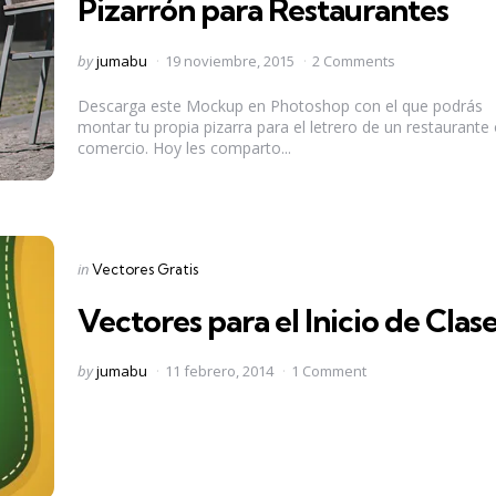
Pizarrón para Restaurantes
Posted
by
jumabu
19 noviembre, 2015
2 Comments
by
Descarga este Mockup en Photoshop con el que podrás
montar tu propia pizarra para el letrero de un restaurante
comercio. Hoy les comparto...
Categories
Posted
in
Vectores Gratis
in
Vectores para el Inicio de Clas
Posted
by
jumabu
11 febrero, 2014
1 Comment
by