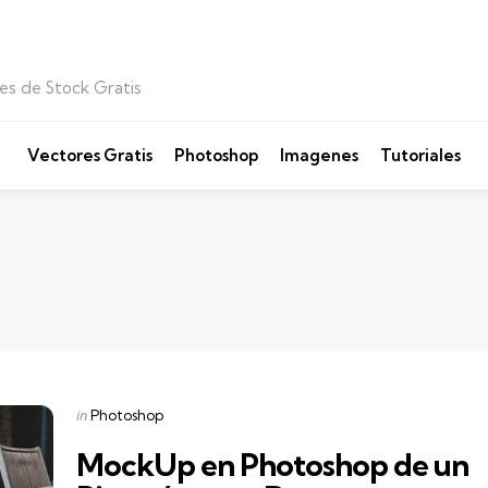
es de Stock Gratis
Vectores Gratis
Photoshop
Imagenes
Tutoriales
Categories
Posted
in
Photoshop
in
MockUp en Photoshop de un