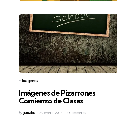
Categories
Posted
in
Imagenes
in
Imágenes de Pizarrones
Comienzo de Clases
Posted
by
jumabu
29 enero, 2014
3 Comments