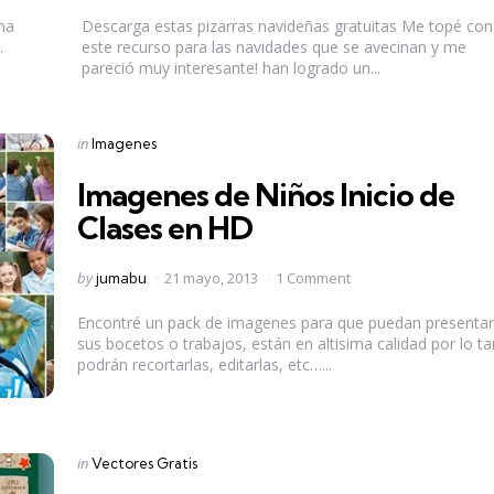
by
na
Descarga estas pizarras navideñas gratuitas Me topé con
.
este recurso para las navidades que se avecinan y me
pareció muy interesante! han logrado un...
Categories
Posted
in
Imagenes
in
Imagenes de Niños Inicio de
Clases en HD
Posted
by
jumabu
21 mayo, 2013
1 Comment
by
Encontré un pack de imagenes para que puedan presenta
sus bocetos o trabajos, están en altisima calidad por lo t
podrán recortarlas, editarlas, etc…...
Categories
Posted
in
Vectores Gratis
in