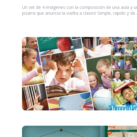
by
Un set de 4 imágenes con la composición de una aula y u
pizarra que anuncia la vuelta a clases! Simple, rapido y de..