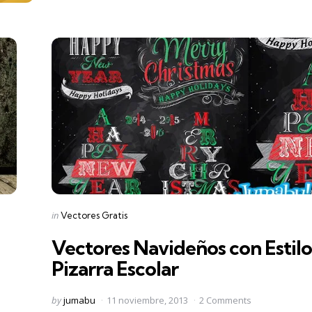
Categories
Posted
in
Vectores Gratis
in
Vectores Navideños con Estilo
Pizarra Escolar
Posted
by
jumabu
11 noviembre, 2013
2 Comments