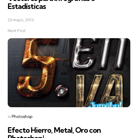
Estadísticas
20 mayo, 2013
Next Post
Posted
in
Photoshop
in
Efecto Hierro, Metal, Oro con