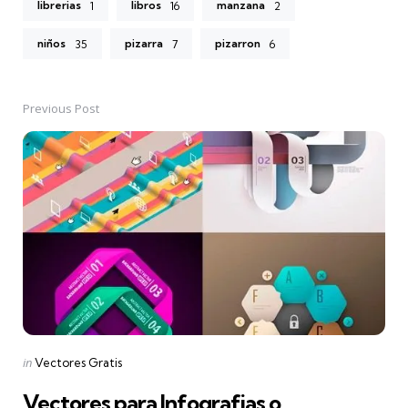
librerias
libros
manzana
1
16
2
niños
pizarra
pizarron
35
7
6
Previous Post
Post
navigation
Posted
in
Vectores Gratis
in
Vectores para Infografias o