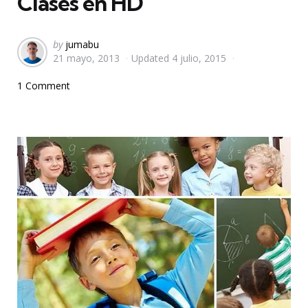
Clases en HD
Posted
by
jumabu
21 mayo, 2013
Updated
4 julio, 2015
by
1 Comment