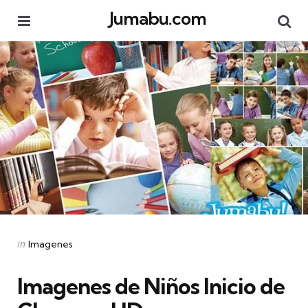
Jumabu.com
Menu
Se
Categories
Posted
in
Imagenes
in
Imagenes de Niños Inicio de