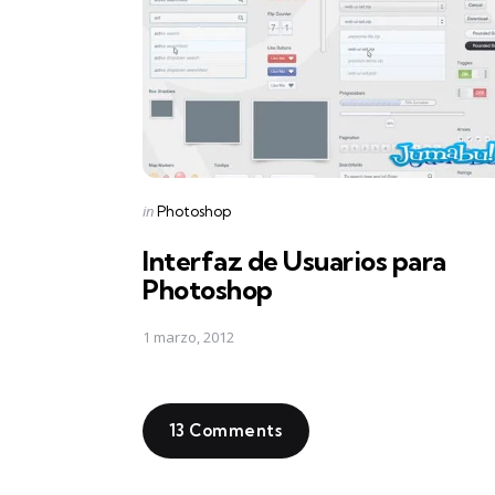
Posted
in
Photoshop
in
Interfaz de Usuarios para
Photoshop
1 marzo, 2012
13 Comments