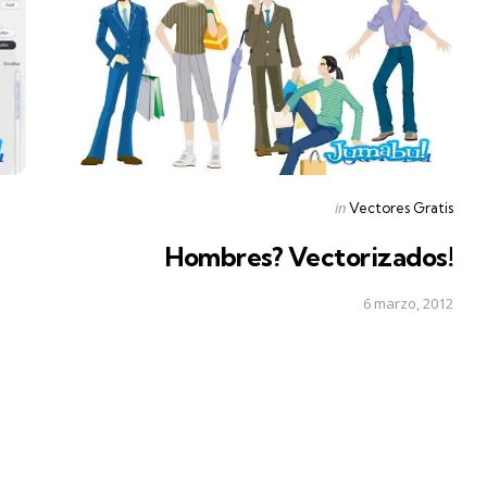
Posted
in
Vectores Gratis
in
Hombres? Vectorizados!
6 marzo, 2012