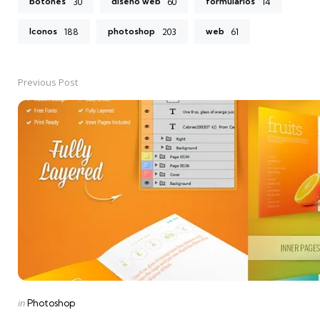
botones
diseño web
formularios
30
60
14
Iconos
photoshop
web
188
203
61
Previous Post
Post
navigation
Posted
in
Photoshop
in