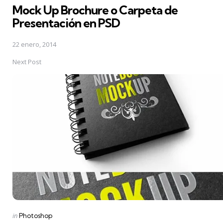
Mock Up Brochure o Carpeta de
Presentación en PSD
22 enero, 2014
Next Post
Posted
in
Photoshop