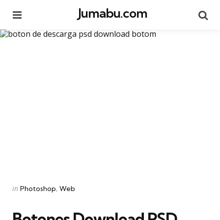
Jumabu.com
Menu
Se
Categories
Posted
in
Photoshop
Web
in
Botones Download PSD