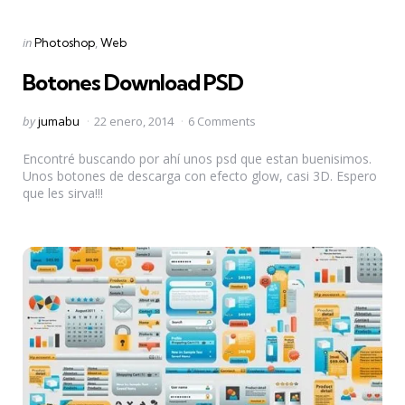
Categories
Posted
in
Photoshop
Web
in
Botones Download PSD
Posted
by
jumabu
22 enero, 2014
6 Comments
by
Encontré buscando por ahí unos psd que estan buenisimos.
Unos botones de descarga con efecto glow, casi 3D. Espero
que les sirva!!!