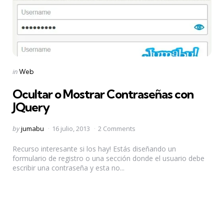
Categories
Posted
in
Web
in
Ocultar o Mostrar Contraseñas con
JQuery
Posted
by
jumabu
16 julio, 2013
2 Comments
by
Recurso interesante si los hay! Estás diseñando un
formulario de registro o una sección donde el usuario debe
escribir una contraseña y esta no...