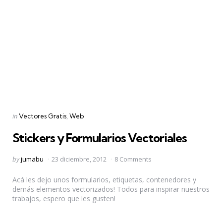
Categories
Posted
in
Vectores Gratis
Web
in
Stickers y Formularios Vectoriales
Posted
by
jumabu
23 diciembre, 2012
8 Comments
by
Acá les dejo unos formularios, etiquetas, contenedores y
demás elementos vectorizados! Todos para inspirar nuestros
trabajos, espero que les gusten!