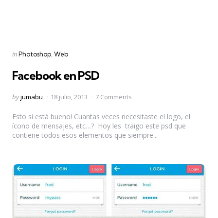
Categories
Posted
in
Photoshop
Web
in
Facebook en PSD
Posted
by
jumabu
18 julio, 2013
7 Comments
by
Esto si està bueno! Cuantas veces necesitaste el logo, el
ícono de mensajes, etc…? Hoy les traigo este psd que
contiene todos esos elementos que siempre...