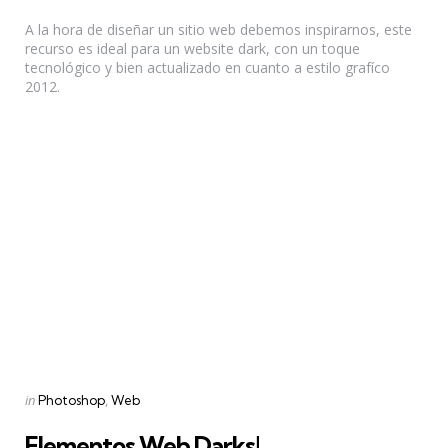
by
A la hora de diseñar un sitio web debemos inspirarnos, este
recurso es ideal para un website dark, con un toque
tecnológico y bien actualizado en cuanto a estilo grafíco
2012.
Categories
Posted
in
Photoshop
Web
in
Elementos Web Darks!