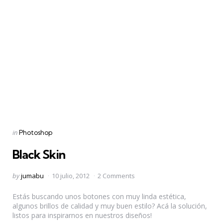
Categories
Posted
in
Photoshop
in
Black Skin
Posted
by
jumabu
10 julio, 2012
2 Comments
by
Estás buscando unos botones con muy linda estética,
algunos brillos de calidad y muy buen estilo? Acá la solución,
listos para inspirarnos en nuestros diseños!