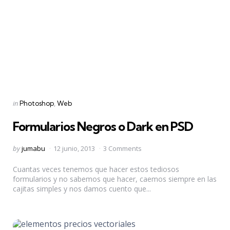
Categories
Posted
in
Photoshop
Web
in
Formularios Negros o Dark en PSD
Posted
by
jumabu
12 junio, 2013
3 Comments
by
Cuantas veces tenemos que hacer estos tediosos
formularios y no sabemos que hacer, caemos siempre en las
cajitas simples y nos damos cuento que...