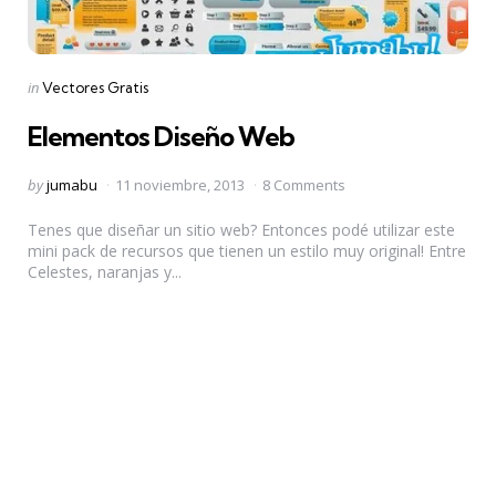
Categories
Posted
in
Vectores Gratis
in
Elementos Diseño Web
Posted
by
jumabu
11 noviembre, 2013
8 Comments
by
Tenes que diseñar un sitio web? Entonces podé utilizar este
mini pack de recursos que tienen un estilo muy original! Entre
Celestes, naranjas y...