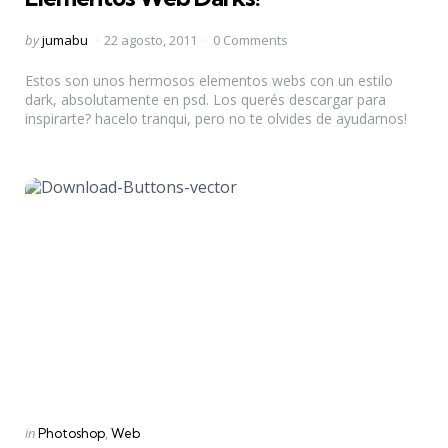
Posted
by
jumabu
22 agosto, 2011
0 Comments
by
Estos son unos hermosos elementos webs con un estilo
dark, absolutamente en psd. Los querés descargar para
inspirarte? hacelo tranqui, pero no te olvides de ayudarnos!
Categories
Posted
in
Photoshop
Web