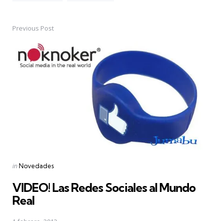
Previous Post
Post
navigation
Posted
in
Novedades
in
VIDEO! Las Redes Sociales al Mundo
Real