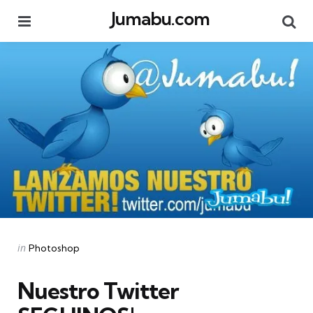
Jumabu.com
Menu
Se
Categories
Posted
in
Photoshop
in
Nuestro Twitter