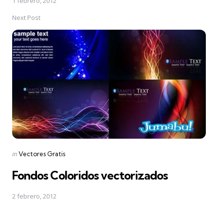
1 febrero, 2012
Next Post
Posted
in
Vectores Gratis
in
Fondos Coloridos vectorizados
2 febrero, 2012