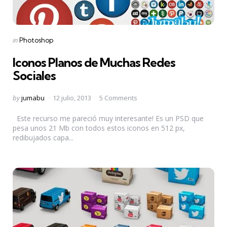
Categories
Posted
in
Photoshop
in
Iconos Planos de Muchas Redes
Sociales
Posted
by
jumabu
12 julio, 2013
5 Comments
by
Este recurso me pareció muy interesante! Es un PSD que
pesa unos 21 Mb con todos estos iconos en 512 px,
redibujados capa...