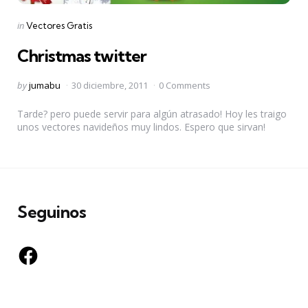
Categories
Posted
in
Vectores Gratis
in
Christmas twitter
Posted
by
jumabu
30 diciembre, 2011
0 Comments
by
Tarde? pero puede servir para algún atrasado! Hoy les traigo
unos vectores navideños muy lindos. Espero que sirvan!
Seguinos
Facebook