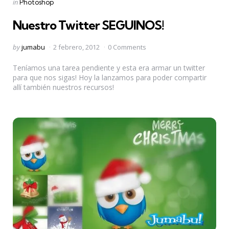
Categories
Posted
in
Photoshop
in
Nuestro Twitter SEGUINOS!
Posted
by
jumabu
2 febrero, 2012
0 Comments
by
Teníamos una tarea pendiente y esta era armar un twitter
para que nos sigas! Hoy la lanzamos para poder compartir
allí también nuestros recursos!