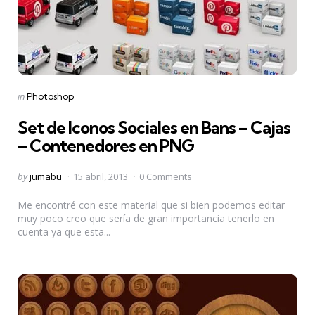
Categories
Posted
in
Photoshop
in
Set de Iconos Sociales en Bans – Cajas
– Contenedores en PNG
Posted
by
jumabu
15 abril, 2013
0 Comments
by
Me encontré con este material que si bien podemos editar
muy poco creo que sería de gran importancia tenerlo en
cuenta ya que esta...