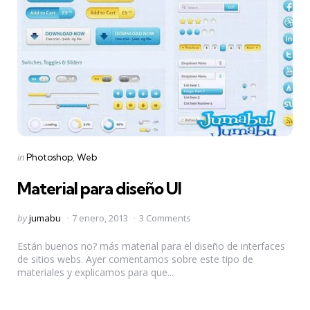
Categories
Posted
in
Photoshop
Web
in
Material para diseño UI
Posted
by
jumabu
7 enero, 2013
3 Comments
by
Están buenos no? más material para el diseño de interfaces
de sitios webs. Ayer comentamos sobre este tipo de
materiales y explicamos para que...