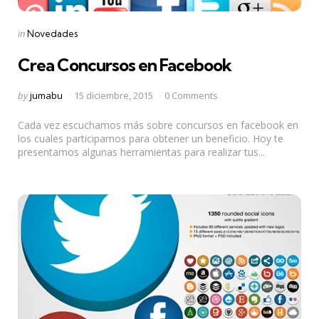
Categories
Posted
in
Novedades
in
Crea Concursos en Facebook
Posted
by
jumabu
15 diciembre, 2015
0 Comments
by
Cada vez escuchamos más sobre concursos en facebook en
los cuales participamos para obtener un beneficio. Hoy te
presentamos algunas herramientas para realizar tus...