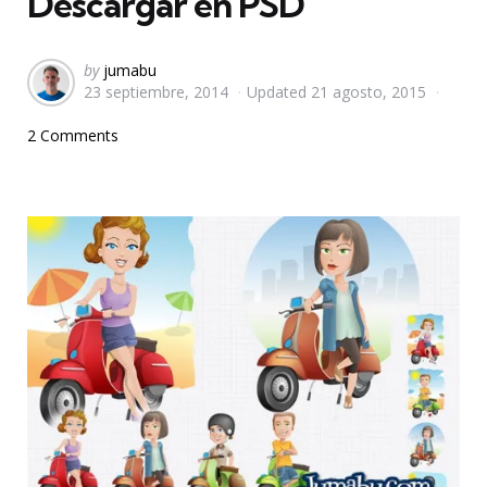
Descargar en PSD
Posted
by
jumabu
23 septiembre, 2014
Updated
21 agosto, 2015
by
2 Comments