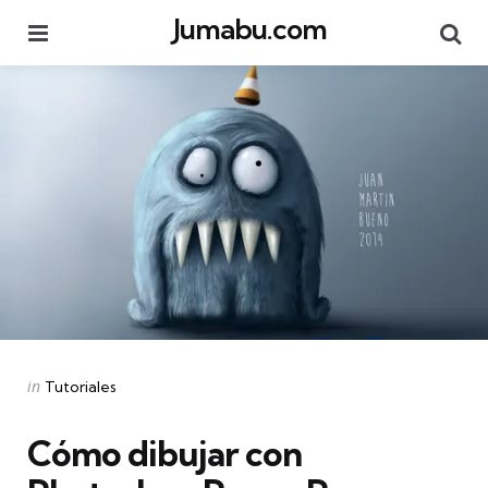
Jumabu.com
Menu
Se
Categories
Posted
in
Tutoriales
in
Cómo dibujar con