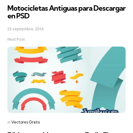
in
Motocicletas Antiguas para Descargar
en PSD
23 septiembre, 2014
Next Post
Posted
in
Vectores Gratis
in