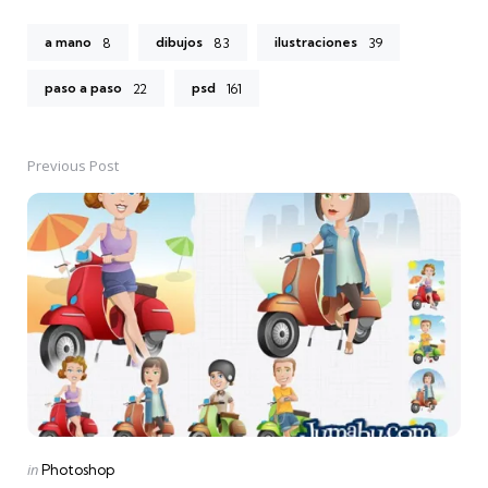
a mano
dibujos
ilustraciones
8
83
39
paso a paso
psd
22
161
Previous Post
Post
navigation
Posted
in
Photoshop