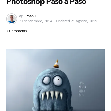
Photoshop Paso a Paso
Posted
by
jumabu
23 septiembre, 2014
Updated
21 agosto, 2015
by
7 Comments