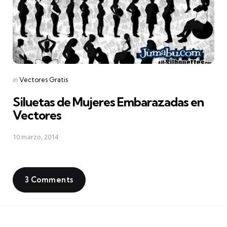
Posted
in
Vectores Gratis
in
Siluetas de Mujeres Embarazadas en
Vectores
10 marzo, 2014
3 Comments