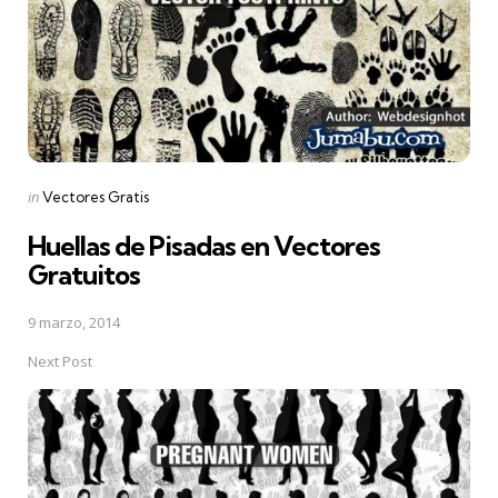
Posted
in
Vectores Gratis
in
Huellas de Pisadas en Vectores
Gratuitos
9 marzo, 2014
Next Post