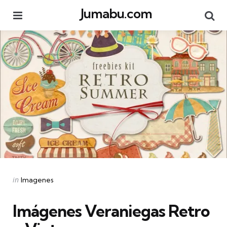
Jumabu.com
Menu
Se
Categories
Posted
in
Imagenes
in
Imágenes Veraniegas Retro