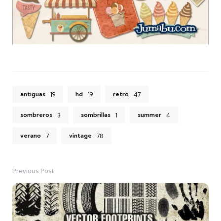
antiguas
hd
retro
19
19
47
sombreros
sombrillas
summer
3
1
4
verano
vintage
7
78
Previous Post
Post
navigation