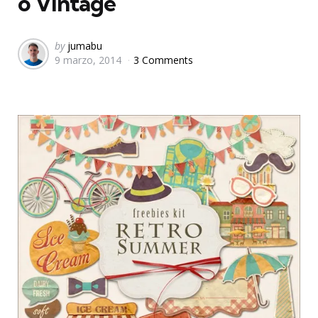
o Vintage
Posted
by
jumabu
9 marzo, 2014
3 Comments
by