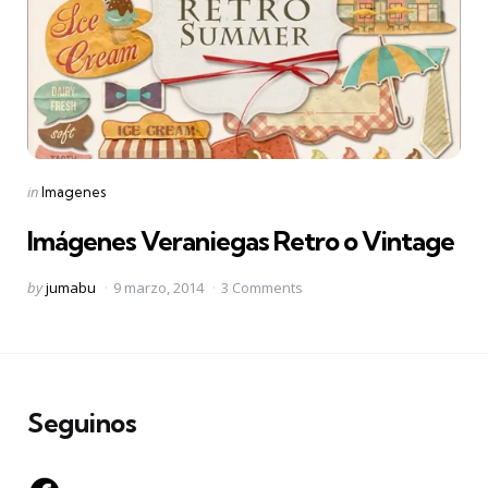
Categories
Posted
in
Imagenes
in
Imágenes Veraniegas Retro o Vintage
Posted
by
jumabu
9 marzo, 2014
3 Comments
by
Seguinos
Facebook