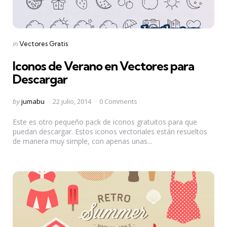
Categories
Posted
in
Vectores Gratis
in
Iconos de Verano en Vectores para
Descargar
Posted
by
jumabu
22 julio, 2014
0 Comments
by
Este es otro pequeño pack de iconos gratuitos para que
puedan descargar. Estos iconos vectoriales están resueltos
de manera muy simple, con apenas unas...