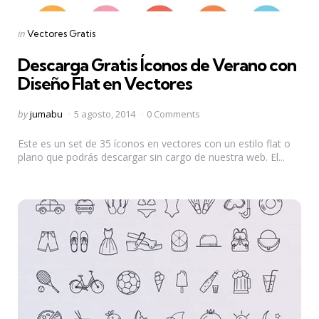
Categories
Posted
in
Vectores Gratis
in
Descarga Gratis Íconos de Verano con
Diseño Flat en Vectores
Posted
by
jumabu
5 agosto, 2014
0 Comments
by
Este es un set de 35 íconos en vectores con un estilo flat o
plano que podrás descargar sin cargo de nuestra web. El...