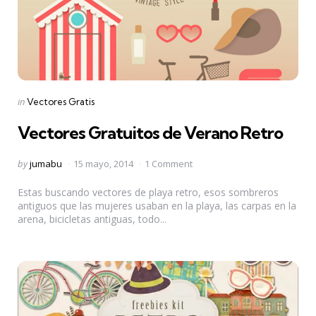
Categories
Posted
in
Vectores Gratis
in
Vectores Gratuitos de Verano Retro
Posted
by
jumabu
15 mayo, 2014
1 Comment
by
Estas buscando vectores de playa retro, esos sombreros
antiguos que las mujeres usaban en la playa, las carpas en la
arena, bicicletas antiguas, todo...