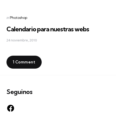
Posted
in
Photoshop
in
Calendario para nuestras webs
24 noviembre, 2010
1 Comment
Seguinos
Facebook