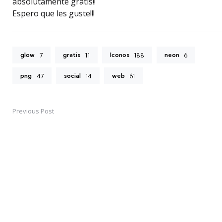
absolutamente gratis!!
Espero que les guste!!!
glow
gratis
Iconos
neon
7
11
188
6
png
social
web
47
14
61
Previous Post
Post
navigation