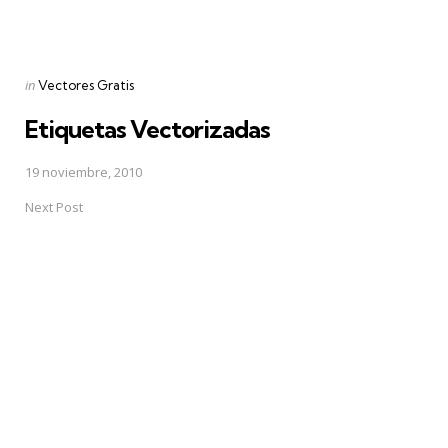
Posted
in
Vectores Gratis
in
Etiquetas Vectorizadas
19 noviembre, 2010
Next Post