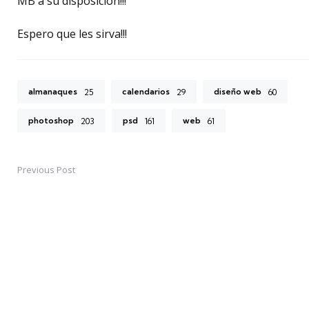
MB a su disposición!!!
Espero que les sirva!!!
almanaques
calendarios
diseño web
25
29
60
photoshop
psd
web
203
161
61
Previous Post
Post
navigation