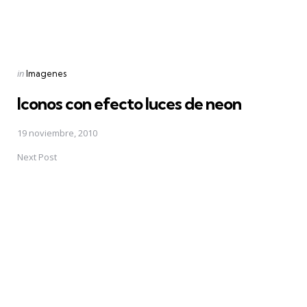
Posted
in
Imagenes
in
Iconos con efecto luces de neon
19 noviembre, 2010
Next Post