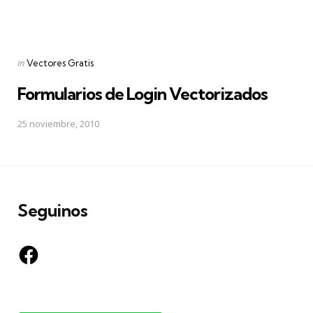
Posted
in
Vectores Gratis
in
Formularios de Login Vectorizados
25 noviembre, 2010
Seguinos
Facebook