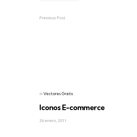
Previous Post
Post
navigation
Posted
in
Vectores Gratis
in
Iconos E-commerce
26 enero, 2011