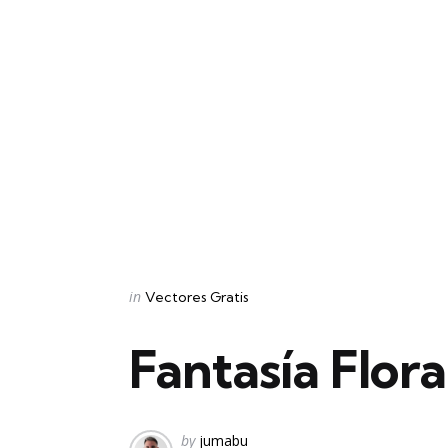
Categories
Posted
in
Vectores Gratis
in
Fantasía Flora
Posted
by
jumabu