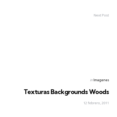
Next Post
Posted
in
Imagenes
in
Texturas Backgrounds Woods
12 febrero, 2011