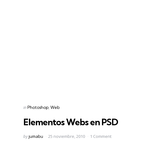
Categories
Posted
in
Photoshop
Web
in
Elementos Webs en PSD
Posted
by
jumabu
25 noviembre, 2010
1 Comment