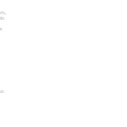
rts,
odo
de
sus