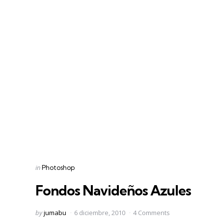
Categories
Posted
in
Photoshop
in
Fondos Navideños Azules
Posted
by
jumabu
6 diciembre, 2010
4 Comments