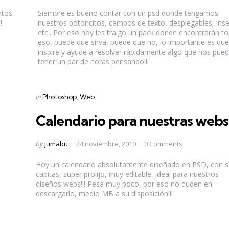
by
ntos
Siempre es bueno contar con un psd donde tengamos
!
nuestros botoncitos, campos de texto, desplegables, inse
etc.. Por eso hoy les traigo un pack donde encontrarán t
eso, puede que sirva, puede que no, lo importante es que
inspire y ayude a resolver rápidamente algo que nos pue
tener un par de horas pensando!!!
Categories
Posted
in
Photoshop
Web
in
Calendario para nuestras webs
Posted
by
jumabu
24 noviembre, 2010
0 Comments
by
Hoy un calendario absolutamente diseñado en PSD, con 
capitas, super prolijo, muy editable, ideal para nuestros
diseños webs!!! Pesa muy poco, por eso no duden en
descargarlo, medio MB a su disposición!!!