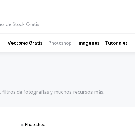
es de Stock Gratis
Vectores Gratis
Photoshop
Imagenes
Tutoriales
 filtros de fotografías y muchos recursos más.
Categories
Posted
in
Photoshop
in