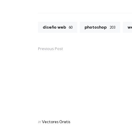
diseño web
photoshop
w
60
203
Previous Post
Post
navigation
Posted
in
Vectores Gratis
in