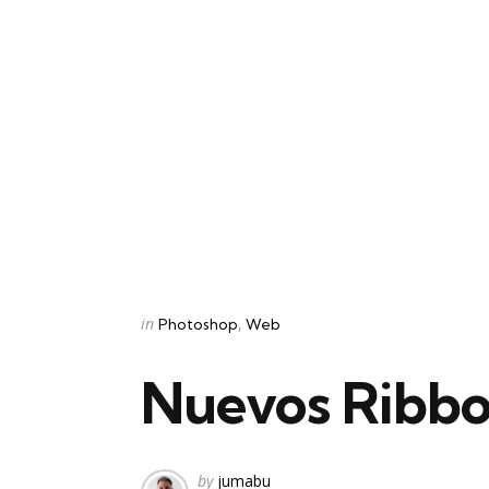
Categories
Posted
in
Photoshop
Web
in
Nuevos Ribbo
Posted
by
jumabu