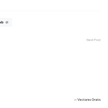
eb
61
Next Post
Posted
in
Vectores Gratis
in