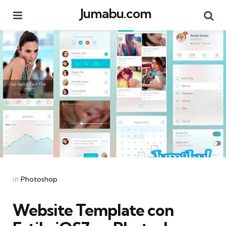
Jumabu.com
Menu
Se
Categories
Posted
in
Photoshop
in
Website Template con