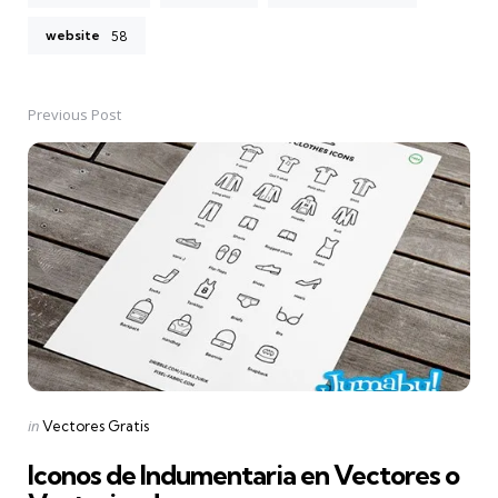
website
58
Previous Post
Post
navigation
Posted
in
Vectores Gratis
in
Iconos de Indumentaria en Vectores o