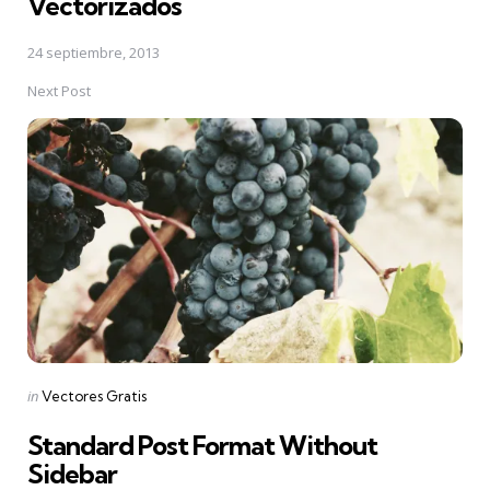
Vectorizados
24 septiembre, 2013
Next Post
Posted
in
Vectores Gratis
in
Standard Post Format Without
Sidebar