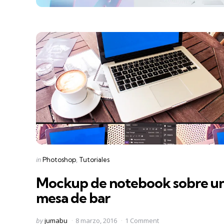
Categories
Posted
in
Photoshop
Tutoriales
in
Mockup de notebook sobre u
mesa de bar
Posted
by
jumabu
8 marzo, 2016
1 Comment