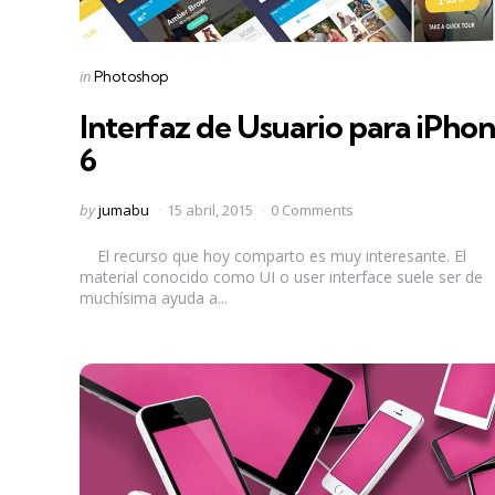
Categories
Posted
in
Photoshop
in
Interfaz de Usuario para iPho
6
Posted
by
jumabu
15 abril, 2015
0 Comments
by
El recurso que hoy comparto es muy interesante. El
material conocido como UI o user interface suele ser de
muchísima ayuda a...