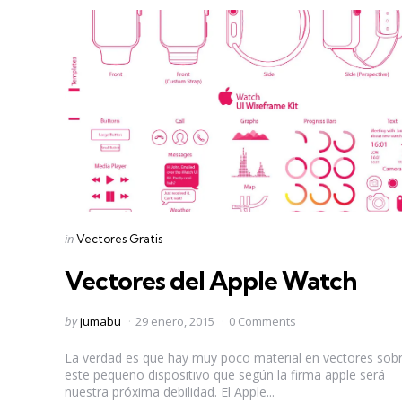
Categories
Posted
in
Vectores Gratis
in
Vectores del Apple Watch
Posted
by
jumabu
29 enero, 2015
0 Comments
by
La verdad es que hay muy poco material en vectores sob
este pequeño dispositivo que según la firma apple será
nuestra próxima debilidad. El Apple...