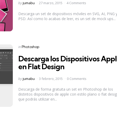
Posted
by
jumabu
27 marzo, 2015
4 Comments
by
Descarga un set de dispositivos móviles en SVG, AI, PNG 
PSD. Así como lo acabas de leer, es un set de mock ups...
Categories
Posted
in
Photoshop
in
Descarga los Dispositivos App
en Flat Design
Posted
by
jumabu
3 febrero, 2015
0 Comments
by
Descarga de forma gratuita un set en Photoshop de los
distintos dispositivos de apple con estilo plano o flat desi
que podrás utilizar en...