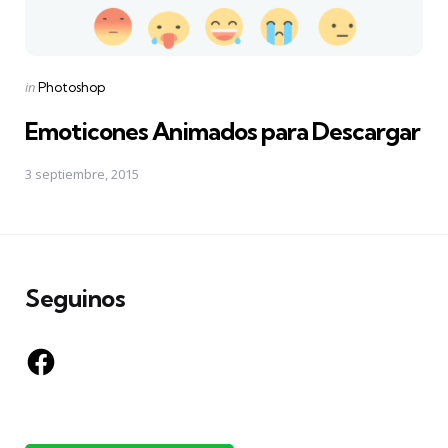
Posted
in
Photoshop
in
Emoticones Animados para Descargar
3 septiembre, 2015
Seguinos
Facebook