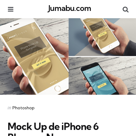
Jumabu.com
Menu
Se
Categories
Posted
in
Photoshop
in
Mock Up de iPhone 6