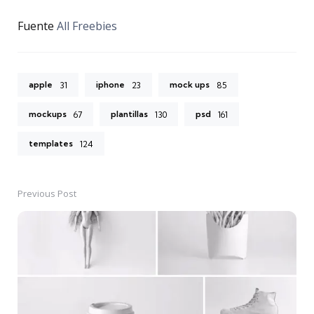
Fuente
All Freebies
apple
iphone
mock ups
31
23
85
mockups
plantillas
psd
67
130
161
templates
124
Previous Post
Post
navigation