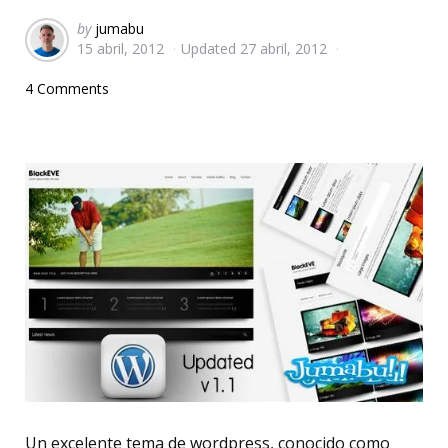
Posted
by
jumabu
15 abril, 2012
Updated
27 abril, 2012
by
4 Comments
Un excelente tema de wordpress, conocido como