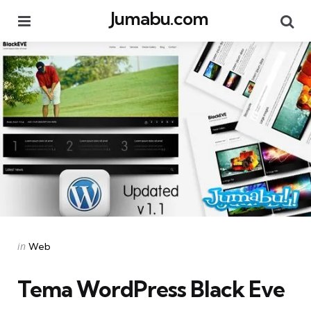
Jumabu.com
Menu
Se
Categories
Posted
in
Web
in
Tema WordPress Black Eve