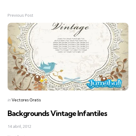
Previous Post
Post
navigation
Posted
in
Vectores Gratis
in
Backgrounds Vintage Infantiles
14 abril, 2012