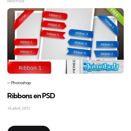
Next Post
Posted
in
Photoshop
in
Ribbons en PSD
16 abril, 2012