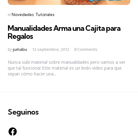
Categories
Posted
in
Novedades
Tutoriales
in
Manualidades Arma una Cajita para
Regalos
Posted
by
jumabu
12 septiembre, 2012
8 Comments
by
Nunca subí material sobre manualidades pero vamos a ver
que tal funciona! Este material es un lindo video para que
sepan cómo hacer una...
Seguinos
Facebook