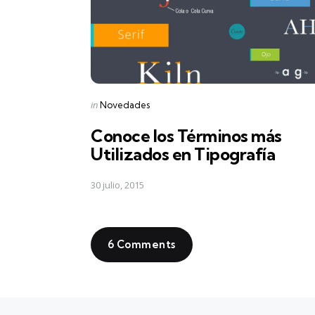
Posted
in
Novedades
in
Conoce los Términos más
Utilizados en Tipografía
30 julio, 2015
6 Comments