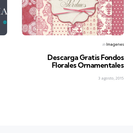
Posted
in
Imagenes
in
Descarga Gratis Fondos
Florales Ornamentales
3 agosto, 2015