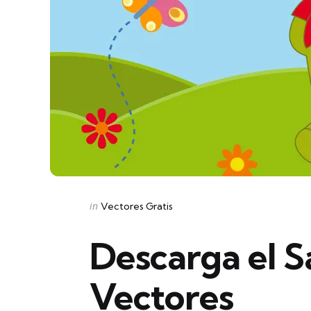
Categories
Posted
in
Vectores Gratis
in
Descarga el 
Vectores