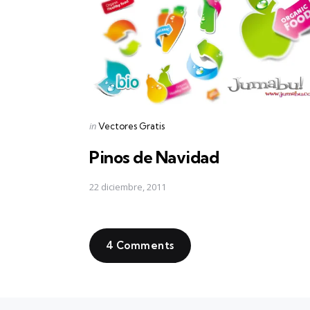
Posted
in
Vectores Gratis
in
Pinos de Navidad
22 diciembre, 2011
4 Comments