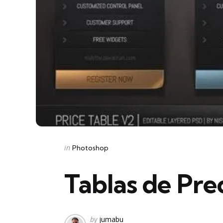
Categories
Posted
in
Photoshop
in
Tablas de Pre
Posted
by
jumabu