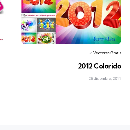
Posted
in
Vectores Gratis
in
2012 Colorido
26 diciembre, 2011