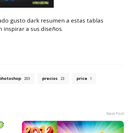
ado gusto dark resumen a estas tablas
 inspirar a sus diseños.
photoshop
precios
price
203
23
1
Next Post