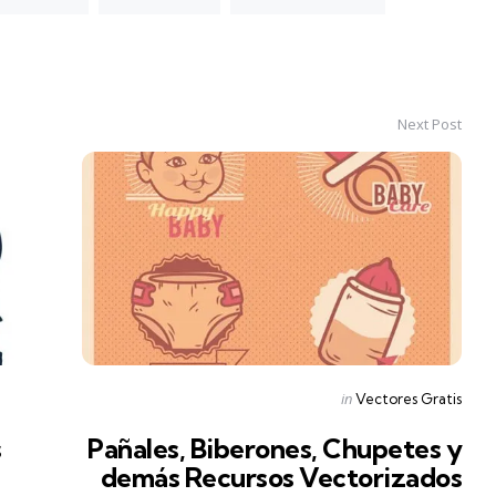
Next Post
Posted
in
Vectores Gratis
in
s
Pañales, Biberones, Chupetes y
demás Recursos Vectorizados