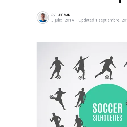
Posted
by
jumabu
3 julio, 2014
Updated
1 septiembre, 20
by