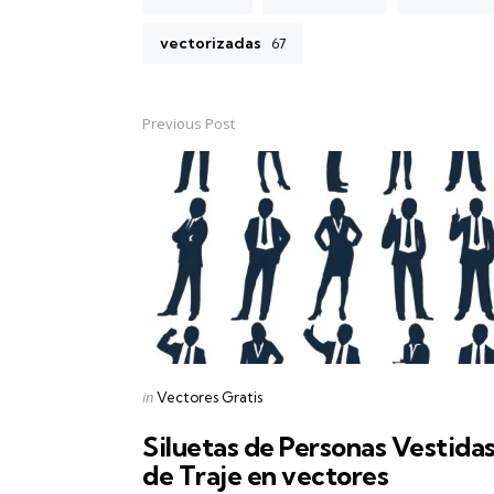
vectorizadas
67
Previous Post
Post
navigation
Posted
in
Vectores Gratis
in
Siluetas de Personas Vestida
de Traje en vectores