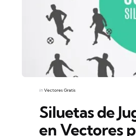
Categories
Posted
in
Vectores Gratis
in
Siluetas de J
en Vectores 