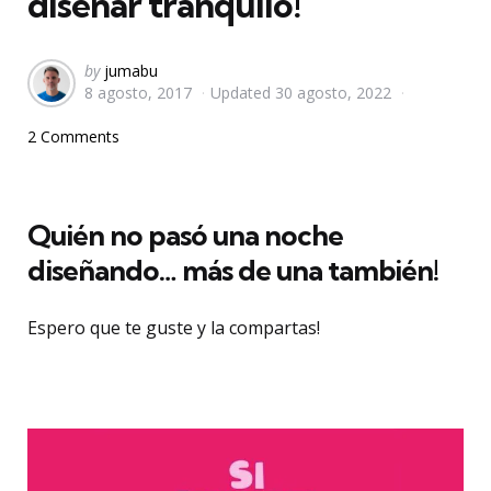
diseñar tranquilo!
Posted
by
jumabu
8 agosto, 2017
Updated
30 agosto, 2022
by
2 Comments
Quién no pasó una noche
diseñando… más de una también!
Espero que te guste y la compartas!