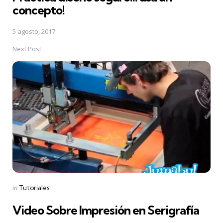
concepto!
5 agosto, 2017
Next Post
Posted
in
Tutoriales
in
Video Sobre Impresión en Serigrafía