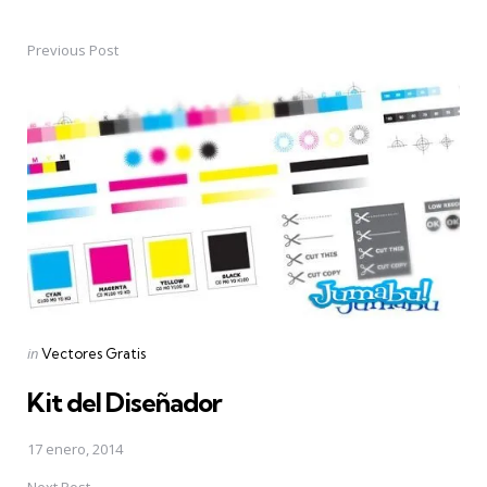
Previous Post
Post
navigation
Posted
in
Vectores Gratis
in
Kit del Diseñador
17 enero, 2014
Next Post