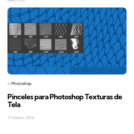
Posted
in
Photoshop
in
Pinceles para Photoshop Texturas de
Tela
17 enero, 2014