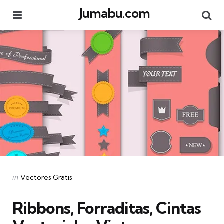
Jumabu.com
Menu
Se
Categories
Posted
in
Vectores Gratis
in
Ribbons, Forraditas, Cintas