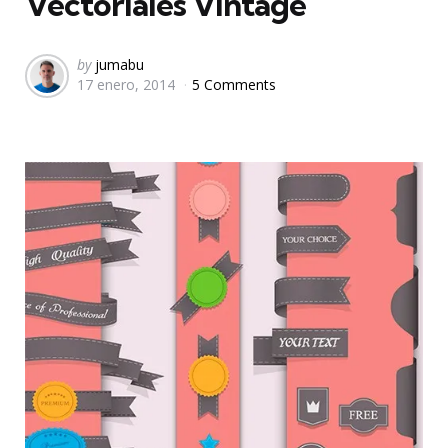
Vectoriales Vintage
Posted
by
jumabu
17 enero, 2014
5 Comments
by