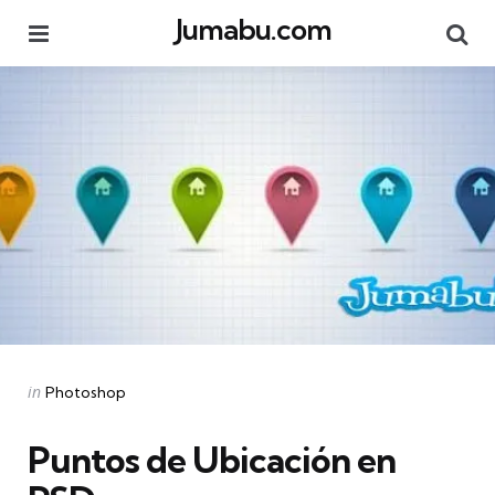
Jumabu.com
Menu
Se
Categories
Posted
in
Photoshop
in
Puntos de Ubicación en