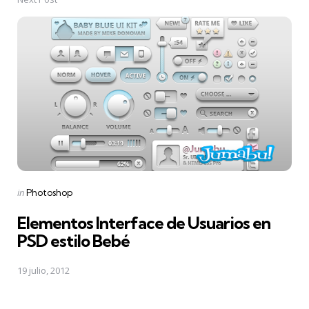
Posted
in
Photoshop
in
Elementos Interface de Usuarios en
PSD estilo Bebé
19 julio, 2012