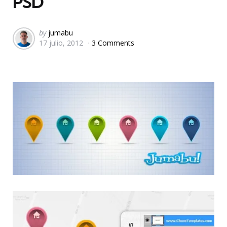
PSD
Posted
by
jumabu
17 julio, 2012
3 Comments
by