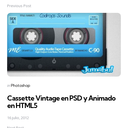
Previous Post
Post
navigation
Posted
in
Photoshop
in
Cassette Vintage en PSD y Animado
en HTML5
16 julio, 2012
Next Post