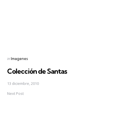
Posted
in
Imagenes
in
Colección de Santas
13 diciembre, 2010
Next Post