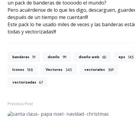
un pack de banderas de toooodo el mundo?
Pero acuérdense de lo que les digo, descarguen, guarde
después de un tiempo me cuentan!!!
Este pack lo he usado miles de veces y las banderas está
todas y vectorizadas!!!
banderas
diseño
diseño web
eps
19
99
60
145
Iconos
Vectores
vectoriales
188
345
369
vectorizadas
67
Previous Post
Post
navigation