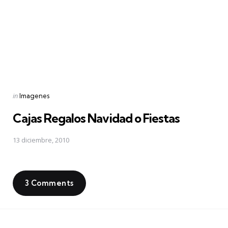
Posted
in
Imagenes
in
Cajas Regalos Navidad o Fiestas
13 diciembre, 2010
3 Comments