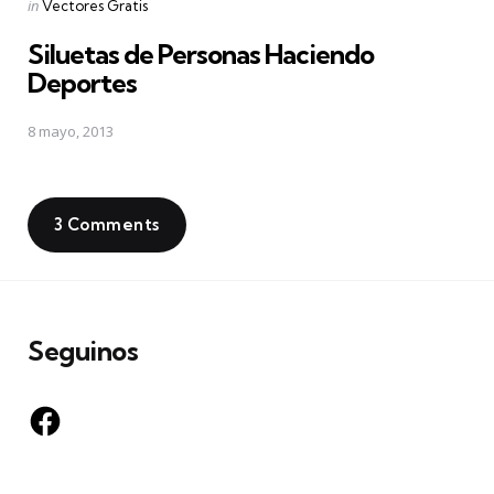
Posted
in
Vectores Gratis
in
Siluetas de Personas Haciendo
Deportes
8 mayo, 2013
3 Comments
Seguinos
Facebook