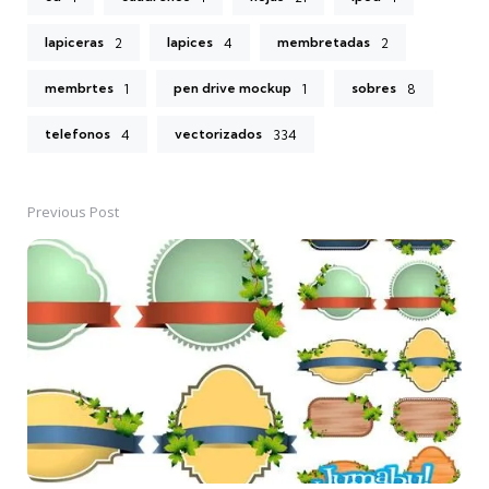
lapiceras
lapices
membretadas
2
4
2
membrtes
pen drive mockup
sobres
1
1
8
telefonos
vectorizados
4
334
Previous Post
Post
navigation