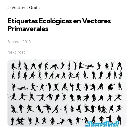
Posted
in
Vectores Gratis
in
Etiquetas Ecológicas en Vectores
Primaverales
8 mayo, 2013
Next Post