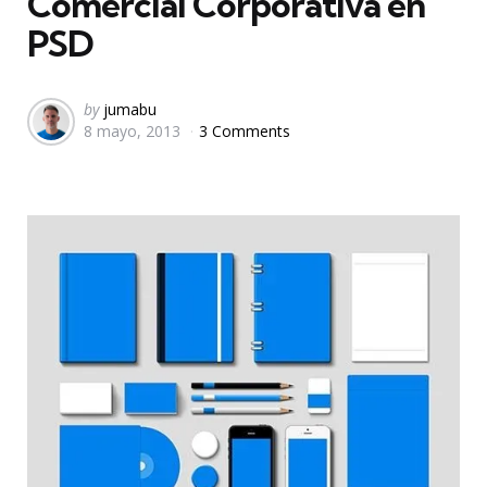
Comercial Corporativa en
PSD
Posted
by
jumabu
8 mayo, 2013
3 Comments
by