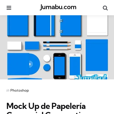
Jumabu.com
Menu
Se
Categories
Posted
in
Photoshop
in
Mock Up de Papelería