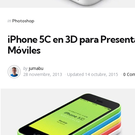
Categories
Posted
in
Photoshop
in
iPhone 5C en 3D para Present
Móviles
Posted
by
jumabu
28 noviembre, 2013
Updated
14 octubre, 2015
0 Co
by