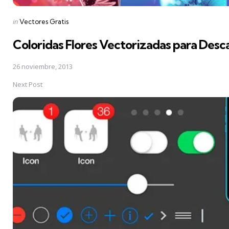
Posted
in
Vectores Gratis
in
Coloridas Flores Vectorizadas para Desc
26 noviembre, 2013
Next Post