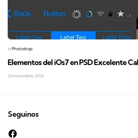
Posted
in
Photoshop
in
Elementos del iOs7 en PSD Excelente Ca
29 noviembre, 2013
Seguinos
Facebook