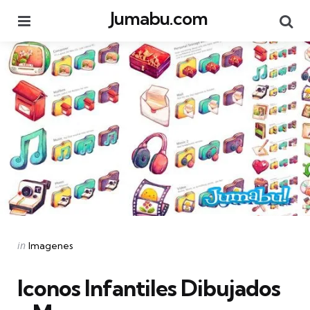
Jumabu.com
Menu
Se
Categories
Posted
in
Imagenes
in
Iconos Infantiles Dibujados