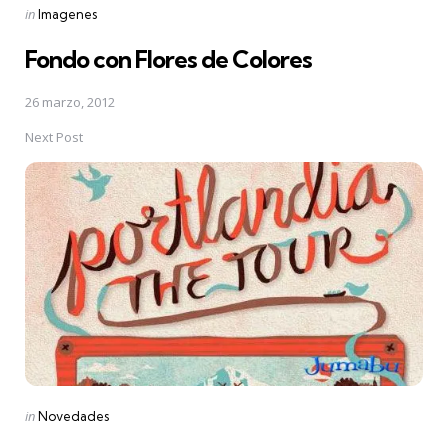
Posted
in
Imagenes
in
Fondo con Flores de Colores
26 marzo, 2012
Next Post
Posted
in
Novedades
in