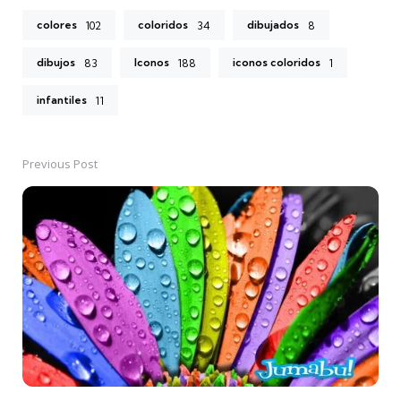
colores
coloridos
dibujados
102
34
8
dibujos
Iconos
iconos coloridos
83
188
1
infantiles
11
Previous Post
Post
navigation