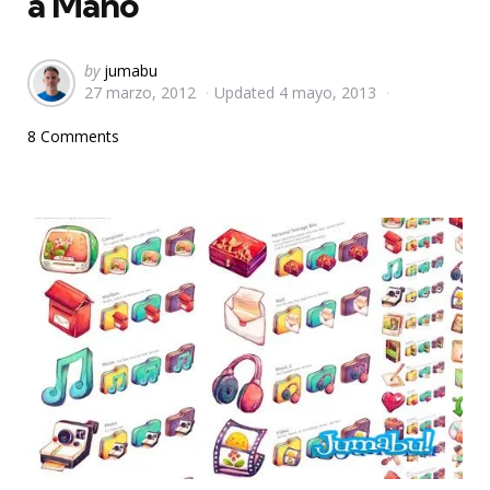
a Mano
Posted
by
jumabu
27 marzo, 2012
Updated
4 mayo, 2013
by
8 Comments