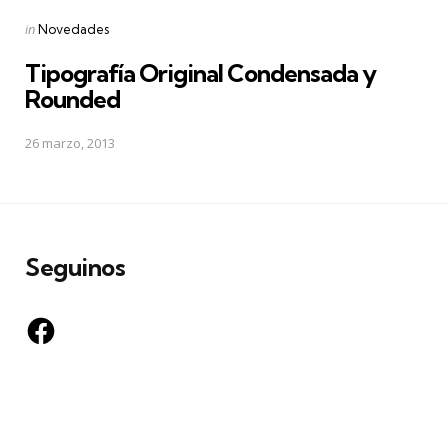
Posted
in
Novedades
in
Tipografía Original Condensada y
Rounded
26 marzo, 2013
Seguinos
Facebook