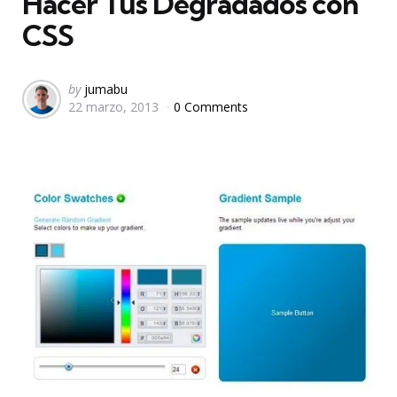
Hacer Tus Degradados con
CSS
Posted
by
jumabu
22 marzo, 2013
0 Comments
by