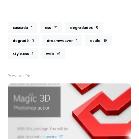
cascada
css
degradados
1
21
5
degradé
dreamweaver
estilo
3
1
18
style.css
web
1
61
Previous Post
Post
navigation