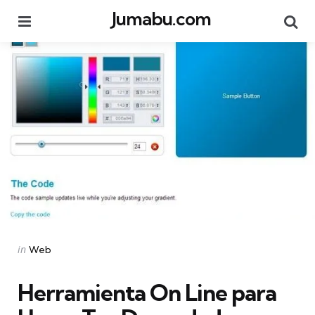
Jumabu.com
Menu
Se
Categories
Posted
in
Web
in
Herramienta On Line para