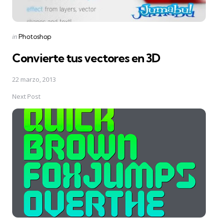
Posted
in
Photoshop
in
Convierte tus vectores en 3D
22 marzo, 2013
Next Post