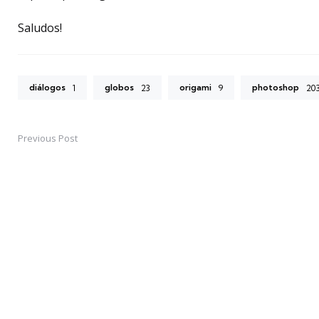
Saludos!
diálogos
globos
origami
photoshop
1
23
9
20
Previous Post
Post
navigation