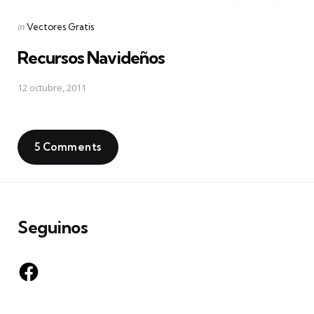
Posted
in
Vectores Gratis
in
Recursos Navideños
12 octubre, 2011
5 Comments
Seguinos
Facebook