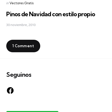
Posted
in
Vectores Gratis
in
Pinos de Navidad con estilo propio
30 noviembre, 2010
1 Comment
Seguinos
Facebook