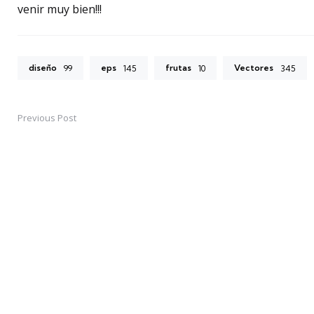
venir muy bien!!!
diseño
eps
frutas
Vectores
99
145
10
345
Previous Post
Post
navigation