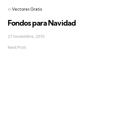
Posted
in
Vectores Gratis
in
Fondos para Navidad
27 noviembre, 2010
Next Post