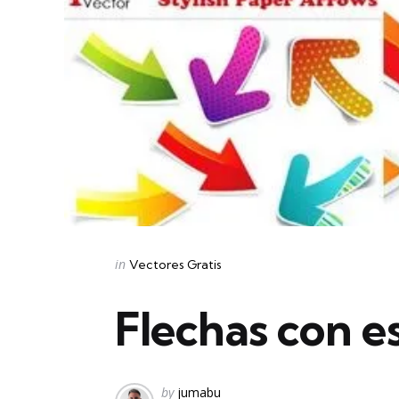
Categories
Posted
in
Vectores Gratis
in
Flechas con es
Posted
by
jumabu