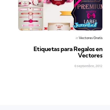
Posted
in
Vectores Gratis
in
Etiquetas para Regalos en
Vectores
6 septiembre, 2012