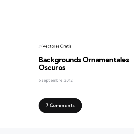
Posted
in
Vectores Gratis
in
Backgrounds Ornamentales
Oscuros
6 septiembre, 2012
7 Comments