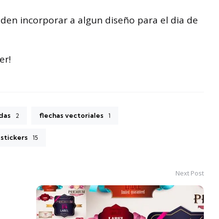
eden incorporar a algun diseño para el dia de
er!
idas
flechas vectoriales
2
1
stickers
15
Next Post