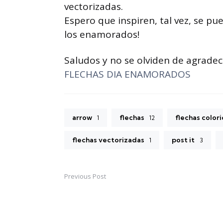
vectorizadas.
Espero que inspiren, tal vez, se pu
los enamorados!
Saludos y no se olviden de agradec
FLECHAS DIA ENAMORADOS
arrow
flechas
flechas color
1
12
flechas vectorizadas
post it
1
3
Previous Post
Post
navigation