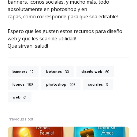
banners, iconos sociales, y mucho más, todo
absolutamente en photoshop y en
capas, como corresponde para que sea editable!
Espero que les gusten estos recursos para diseño
web y que les sean de utilidad!
Que sirvan, salud!
banners
botones
diseño web
12
30
60
Iconos
photoshop
sociales
188
203
3
web
61
Previous Post
Post
navigation