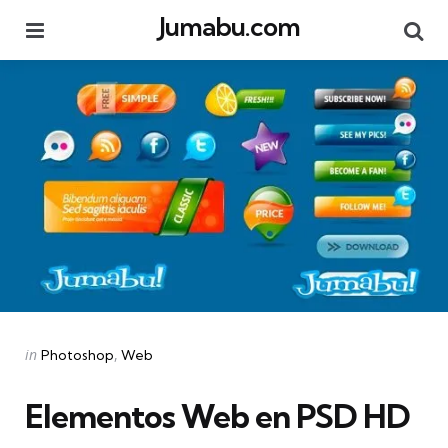
Jumabu.com
Menu
Se
Categories
Posted
in
Photoshop
Web
in
Elementos Web en PSD HD