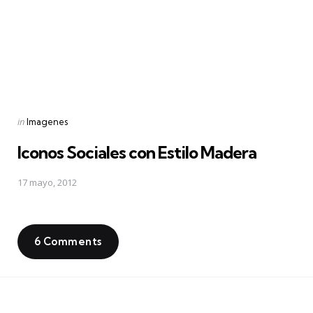
Posted
in
Imagenes
in
Iconos Sociales con Estilo Madera
17 mayo, 2012
6 Comments