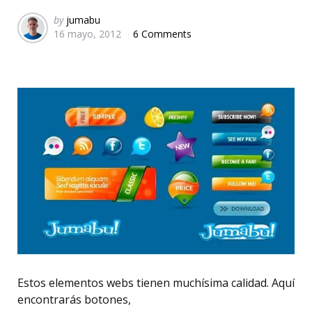
Posted
by
jumabu
16 mayo, 2012
6 Comments
by
Estos elementos webs tienen muchísima calidad. Aquí
encontrarás botones,