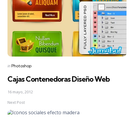
Posted
in
Photoshop
in
Cajas Contenedoras Diseño Web
16 mayo, 2012
Next Post