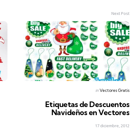
Next Post
Posted
in
Vectores Gratis
in
Etiquetas de Descuentos
Navideños en Vectores
17 diciembre, 2012