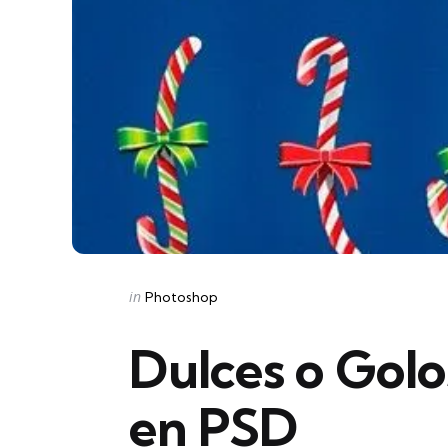
Categories
Posted
in
Photoshop
in
Dulces o Golo
en PSD