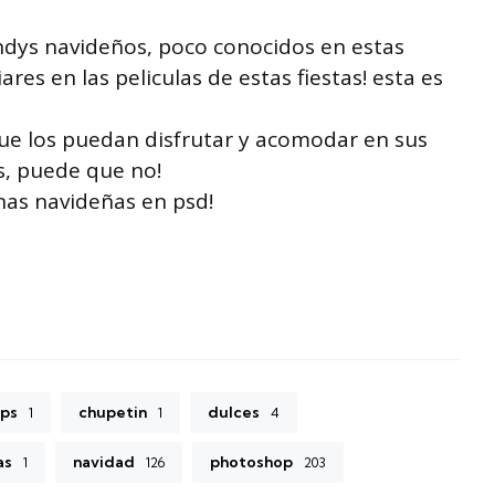
andys navideños, poco conocidos en estas
res en las peliculas de estas fiestas! esta es
que los puedan disfrutar y acomodar en sus
s, puede que no!
nas navideñas en psd!
ups
chupetin
dulces
1
1
4
as
navidad
photoshop
1
126
203