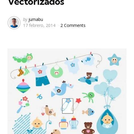
Vectorizados
Posted
by
jumabu
17 febrero, 2014
2 Comments
by