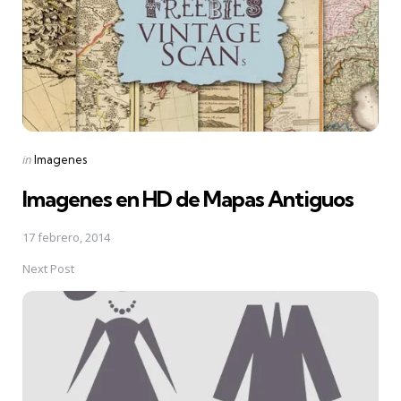
Posted
in
Imagenes
in
Imagenes en HD de Mapas Antiguos
17 febrero, 2014
Next Post