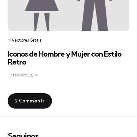
Posted
in
Vectores Gratis
in
Iconos de Hombre y Mujer con Estilo
Retro
17 febrero, 2014
2 Comments
Seguinos