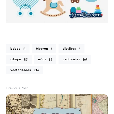
bebes
biberon
dibujitos
13
3
8
dibujos
niños
vectoriales
83
35
369
vectorizados
334
Previous Post
Post
navigation