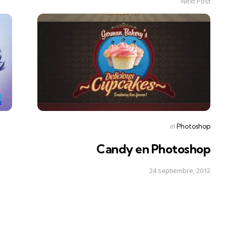
Next Post
Posted
in
Photoshop
in
Candy en Photoshop
24 septiembre, 2012