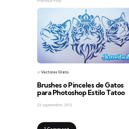
Previous Post
Post
navigation
Posted
in
Vectores Gratis
in
Brushes o Pinceles de Gatos
para Photoshop Estilo Tatoo
23 septiembre, 2012