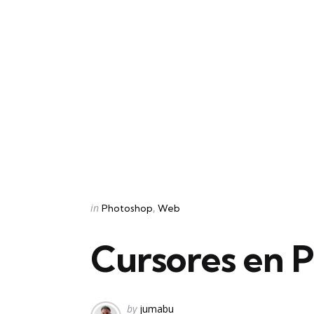
Categories
Posted
in
Photoshop
Web
in
Cursores en 
Posted
by
jumabu