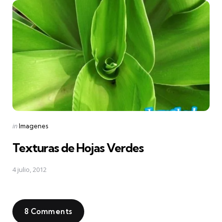
Posted
in
Imagenes
in
Texturas de Hojas Verdes
4 julio, 2012
8 Comments