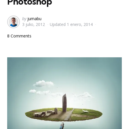
Photoshop
Posted
by
jumabu
3 julio, 2012
Updated
1 enero, 2014
by
8 Comments