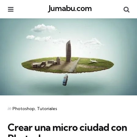
Jumabu.com
Menu
Se
Categories
Posted
in
Photoshop
Tutoriales
in
Crear una micro ciudad con