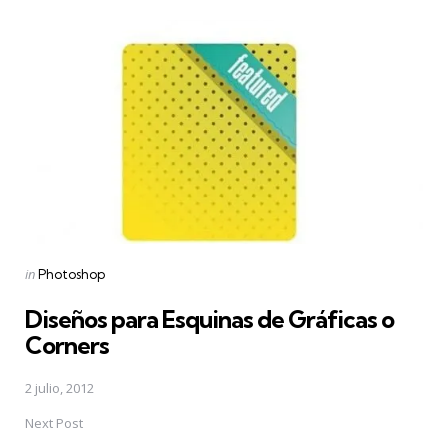
Post
navigation
Posted
in
Photoshop
in
Diseños para Esquinas de Gráficas o
Corners
2 julio, 2012
Next Post