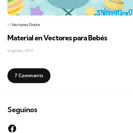
Posted
in
Vectores Gratis
in
Material en Vectores para Bebés
6 agosto, 2013
7 Comments
Seguinos
Facebook