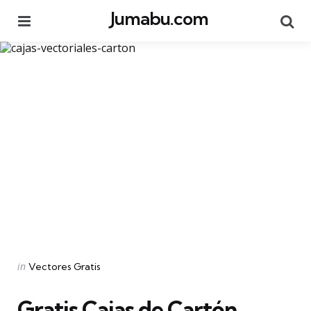
Jumabu.com
Menu
Se
Categories
Posted
in
Vectores Gratis
in
Gratis Cajas de Cartón