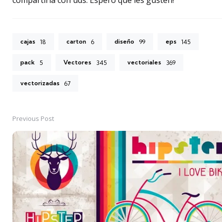
compartirla con uds. Espero que les gusten!
cajas
carton
diseño
eps
18
6
99
145
pack
Vectores
vectoriales
5
345
369
vectorizadas
67
Previous Post
Post
navigation